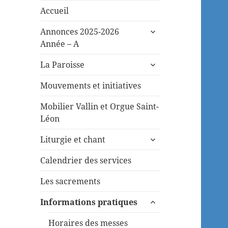
Accueil
ouvrir
Annonces 2025-2026
le
Année – A
sous-
ouvrir
menu
La Paroisse
le
sous-
Mouvements et initiatives
menu
Mobilier Vallin et Orgue Saint-
Léon
ouvrir
Liturgie et chant
le
sous-
Calendrier des services
menu
Les sacrements
ouvrir
Informations pratiques
le
sous-
Horaires des messes