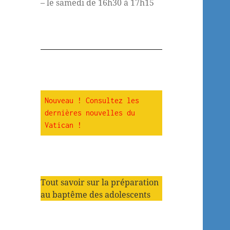
– le samedi de 16h30 à 17h15
Nouveau ! Consultez les 
dernières nouvelles du 
Vatican !
Tout savoir sur la préparation
au baptême des adolescents